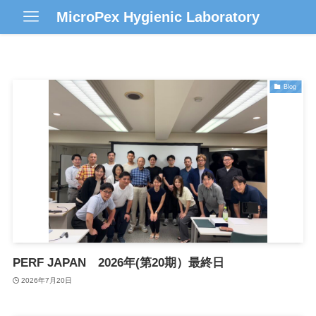
MicroPe​x Hygienic Laboratory
Blog
PERF JAPAN 2026年(第20期）最終日
2026年7月20日