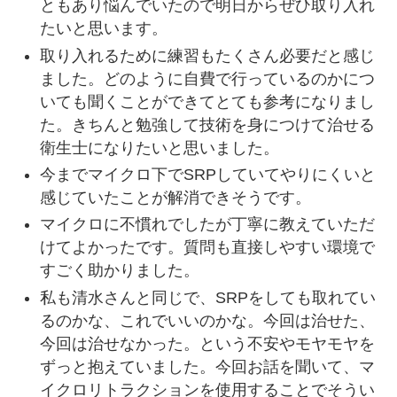
ともあり悩んでいたので明日からぜひ取り入れ
認ください。
たいと思います。
（MicroPex Hygienic Laboratoryでは、
取り入れるために練習もたくさん必要だと感じ
これまでマイクロリトラクション習得
ました。どのように自費で行っているのかにつ
セミナーを受講してくださった方を対
いても聞くことができてとても参考になりまし
象に”LABOセミナー受講者限定無料オ
た。きちんと勉強して技術を身につけて治せる
ンラインフォローアップ”を配信してお
衛生士になりたいと思いました。
ります。公式ラインでの配信のみとし
今までマイクロ下でSRPしていてやりにくいと
ておりますので、ライン登録ご希望の
感じていたことが解消できそうです。
方は、①受講年月日③受講セミナー名
マイクロに不慣れでしたが丁寧に教えていただ
③お名前をご記入の上お問い合わせく
けてよかったです。質問も直接しやすい環境で
ださい）
すごく助かりました。
MRインサーター発売開始いたしました。
私も清水さんと同じで、SRPをしても取れてい
詳細はこちらをご確認ください。
るのかな、これでいいのかな。今回は治せた、
https://www.tokyodental.co.jp/news/146
今回は治せなかった。という不安やモヤモヤを
8/
ずっと抱えていました。今回お話を聞いて、マ
“LABOセミナー受講者限定無料オンライン
イクロリトラクションを使用することでそうい