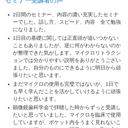
セミナー受講者の声
開いたしました。詳細は公式ラインよりご
確認ください。
2日間のセミナー、内容の濃い充実したセミナ
Laboセミナー受講者限定マイクロリトラ
ーでした。話し方、スピード、内容 全て勉強
クションサミット2026の開催が決定いた
になりました。
しました。詳細は公式ラインをご確認くだ
1日目の基礎に関しては正直頭が追いつかない
さい。
こともありましたが、逆に何がわからないのか
“LABOセミナー受講者限定無料オンライン
が整理できた気がします。マイクロリトラクシ
フォローアップ“ の10月2日配信動画を公
ョンでは分かりやすい説明をありがとうござい
開いたしました。詳細は公式ラインよりご
ました。自分のものにできるように明日から頑
確認ください。
張りたいと思います。
“LABOセミナー受講者限定無料オンライン
まだマイクロの使用も完璧ではないが、1日で
フォローアップ“ の９月４日配信動画を公
も早く学んだことを活かしていけるように頑張
開いたしました。詳細は公式ラインよりご
りたいと思います。
確認ください。
顕微鏡歯科学会で拝聴した時からずっと受講し
“LABOセミナー受講者限定無料オンライン
たいと思っていました。マイクロを臨床で使用
フォローアップ“ の8月7日配信動画を公開
していますが、ポケット内をうまく見れないこ
いたしました。詳細は公式ラインよりご確