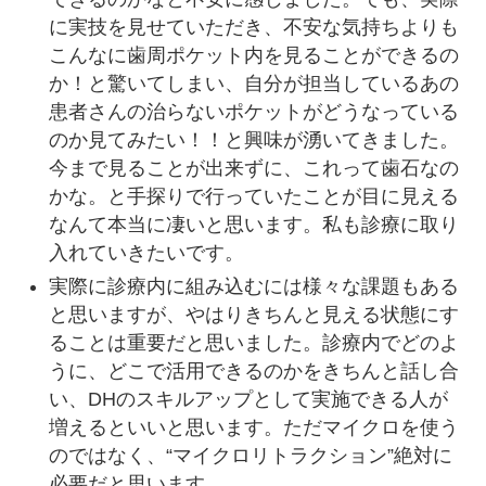
ンセミナーのオンデマンド動画化コンテン
に実技を見せていただき、不安な気持ちよりも
ツです。遠方でセミナー参加が難しい方、
こんなに歯周ポケット内を見ることができるの
以前受講したがもう一度復習したい方など
か！と驚いてしまい、自分が担当しているあの
など、皆様是非ご活用ください。
患者さんの治らないポケットがどうなっている
のか見てみたい！！と興味が湧いてきました。
https://academy.doctorbook.jp/contents
今まで見ることが出来ずに、これって歯石なの
/5227
かな。と手探りで行っていたことが目に見える
非外科的新付着処置NSNAP ハンズオ
なんて本当に凄いと思います。私も診療に取り
ン 募集開始
入れていきたいです。
（第１回もしくは第２回のいずれかを選択
実際に診療内に組み込むには様々な課題もある
してください）
と思いますが、やはりきちんと見える状態にす
ることは重要だと思いました。診療内でどのよ
うに、どこで活用できるのかをきちんと話し合
い、DHのスキルアップとして実施できる人が
増えるといいと思います。ただマイクロを使う
のではなく、“マイクロリトラクション”絶対に
必要だと思います。