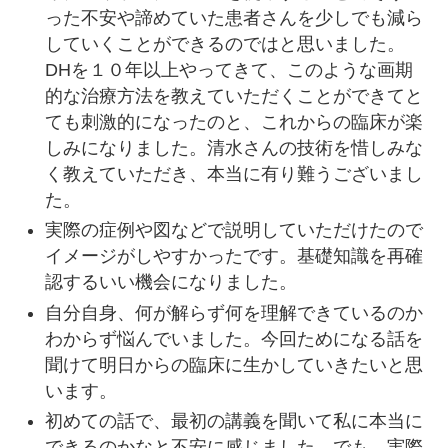
フォローアップ“の年間スケジュールを公
った不安や諦めていた患者さんを少しでも減ら
開いたしました。詳細は公式ラインよりご
していくことができるのではと思いました。
確認ください。
DHを１０年以上やってきて、このような画期
2026年度 DH限定マイクロリトラクション
的な治療方法を教えていただくことができてと
習得セミナーの募集を開始をいたしまし
ても刺激的になったのと、これからの臨床が楽
た。
しみになりました。清水さんの技術を惜しみな
詳細は下記PDFをご覧ください。
く教えていただき、本当に有り難うございまし
た。
Doctorbook academy にてSRPステップア
ップセミナーを行います。
実際の症例や図などで説明していただけたので
プレセミナーが無料配信されておりますの
イメージがしやすかったです。基礎知識を再確
で是非ご覧ください。
認するいい機会になりました。
https://academy.doctorbook.jp/movies/1
自分自身、何が解らず何を理解できているのか
008581?section_id=TOP_dailyranking
わからず悩んでいました。今回ためになる話を
聞けて明日からの臨床に生かしていきたいと思
Doctorbook academy より、マイクロリト
います。
ラクション導入ハンズオンセミナーの動画
コンテンツが公開されました。こちらは、
初めての話で、最初の講義を聞いて私に本当に
2024年8月に開催していただいたハンズオ
できるのかなと不安に感じました。でも、実際